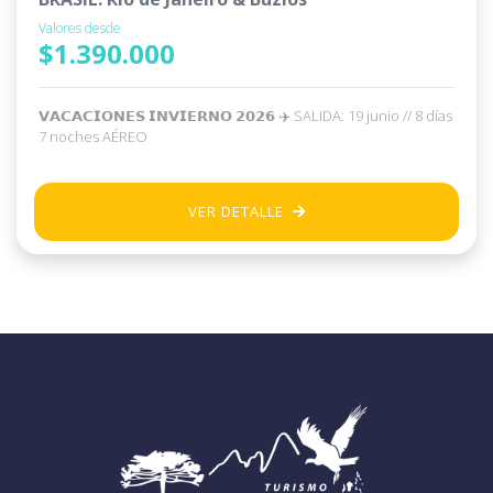
Valores desde
$1.390.000
𝗩𝗔𝗖𝗔𝗖𝗜𝗢𝗡𝗘𝗦 𝗜𝗡𝗩𝗜𝗘𝗥𝗡𝗢 𝟮𝟬𝟮𝟲 ✈️ SALIDA: 19 junio // 8 días
7 noches AÉREO
VER DETALLE